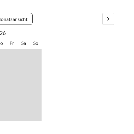
 usw.
onatsansicht
26
o
Fr
Sa
So