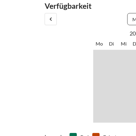
auch Banken, Postämter, Tankstellen, Arztpraxen
Verfügbarkeit
Google Maps Koordintes: 39.134094 - 9.537307
M
20
Mo
Di
Mi
D