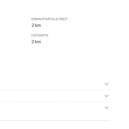
EINKAUFSMÖGLICHKEIT
2 km
ORTSMITTE
2 km
hren/ Cycling
•
Schnorcheln
n
•
Tauchen
istallklares Meer, weiße Strände, soziales Leben und gutes
er Touristen sind. Die bekanntesten Strände der Küste sind
der SS125 VAR
 Punta Molentis, Simius, Spiaggia del Riso. In der Stadt gibt
ormalem Verkehr.
rksbetriebe, Geschäfte, Restaurants, Bars, Pizzerien, aber