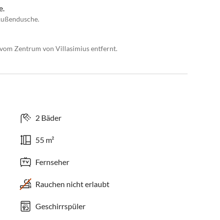
e.
Außendusche.
vom Zentrum von Villasimius entfernt.
2 Bäder
55 m²
Fernseher
Rauchen nicht erlaubt
Geschirrspüler