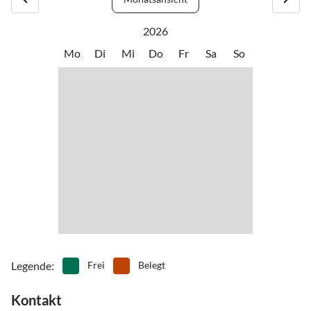
Brötchenservice/Einkaufsmöglichkeit: 400 Meter entfernt von
unserer Ferienwohnung, befindet sich ein Restaurant mit
2026
gleichzeitigem Brötchenservice. Alle weiteren
Mo
Di
Mi
Do
Fr
Sa
So
Einkaufsmöglichkeiten befinden sich in einem großen
Einkaufscenter in Gägelow bzw. Boltenhagen, ca. 10 Autominuten
von der Ferienwohnung entfernt.
Legende
:
Frei
Belegt
Kontakt