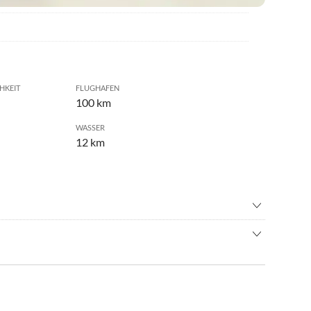
HKEIT
FLUGHAFEN
100 km
WASSER
12 km
n
•
Radfahren/ Cycling
immen
•
Segeln
 antik restauriertem Biobauernhof zwischen Orvieto (20Km)
s
•
Thermalbäder
rschöner Umgebung.
rsport
•
Windsurfen
 (100KM), Siena (100), Perugia (100), Thermalbaeder (30KM)