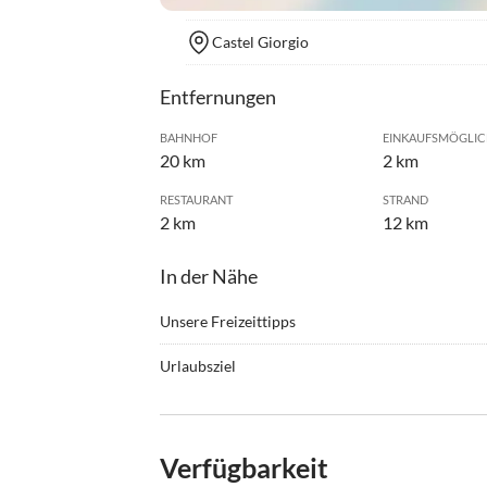
Castel Giorgio
Entfernungen
BAHNHOF
EINKAUFSMÖGLIC
20 km
2 km
RESTAURANT
STRAND
2 km
12 km
In der Nähe
Unsere Freizeittipps
•
Angeln
•
Jogge
Urlaubsziel
•
Reiten
•
Schw
Alle Ferienwohnungen befinden sich in unserem
•
Tauchen
•
Tenni
und dem Bolsenasee in absolut ruhiger, wunde
•
Wandern
•
Wasse
Verfügbarkeit
In der Nähe sind: Das Tirren. Meer (60KM), Rom