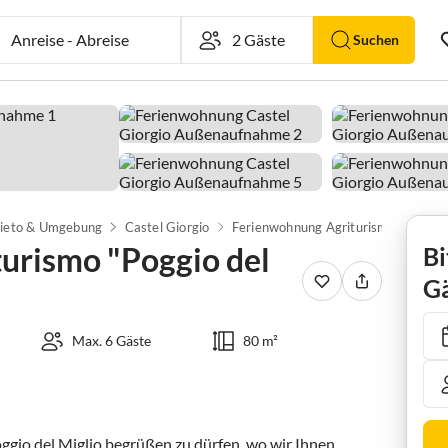
Anreise
-
Abreise
Suchen
ieto & Umgebung
Castel Giorgio
Ferienwohnung Agriturismo "Poggio del miglio"
urismo "Poggio del
Bi
Gä
Max. 6 Gäste
80 m²
oggio del Miglio begrüßen zu dürfen, wo wir Ihnen 