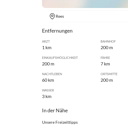
Rees
Entfernungen
ARZT
BAHNHOF
1 km
200 m
EINKAUFSMÖGLICHKEIT
FÄHRE
200 m
7 km
NACHTLEBEN
ORTSMITTE
60 km
200 m
WASSER
3 km
In der Nähe
Unsere Freizeittipps