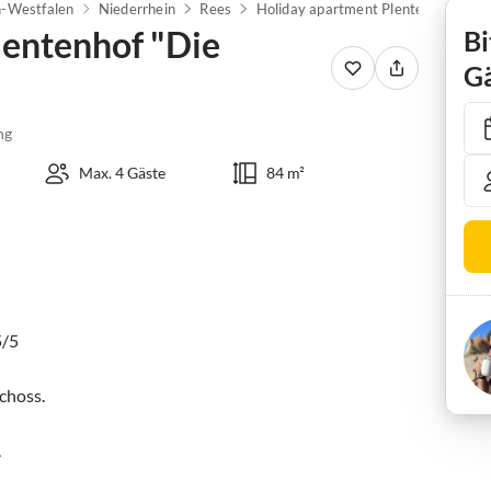
n-Westfalen
Niederrhein
Rees
Holiday apartment Plentenhof "Die Gemütliche"
lentenhof "Die
Bi
Gä
ng
Max. 4 Gäste
84 m²
/5

hoss.


