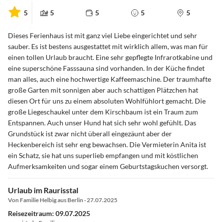
5
5
5
5
5
Dieses Ferienhaus ist mit ganz viel Liebe eingerichtet und sehr
sauber. Es ist bestens ausgestattet mit wirklich allem, was man für
einen tollen Urlaub braucht. Eine sehr gepflegte Infrarotkabine und
eine superschöne Fasssauna sind vorhanden. In der Küche findet
man alles, auch eine hochwertige Kaffeemaschine. Der traumhafte
große Garten mit sonnigen aber auch schattigen Plätzchen hat
diesen Ort für uns zu einem absoluten Wohlfühlort gemacht. Die
große Liegeschaukel unter dem Kirschbaum ist ein Traum zum
Entspannen. Auch unser Hund hat sich sehr wohl gefühlt. Das
Grundstück ist zwar nicht überall eingezäunt aber der
Heckenbereich ist sehr eng bewachsen. Die Vermieterin Anita ist
ein Schatz, sie hat uns superlieb empfangen und mit köstlichen
Aufmerksamkeiten und sogar einem Geburtstagskuchen versorgt.
Urlaub im Raurisstal
Von Familie Helbig aus Berlin · 27.07.2025
Reisezeitraum: 09.07.2025