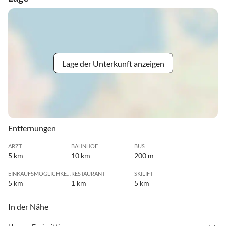
Lage der Unterkunft anzeigen
Entfernungen
ARZT
BAHNHOF
BUS
5 km
10 km
200 m
EINKAUFSMÖGLICHKEIT
RESTAURANT
SKILIFT
5 km
1 km
5 km
In der Nähe