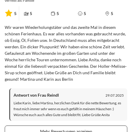
verreist als: Familie
5
5
5
5
5
Wir waren Wiederholungstäter und das zweite Mal in diesem
schönen Ferienhaus. Es war alles vorhanden was gebraucht wurde,
ob Essig, Öl, Folien usw. In Deutschland muss alles mitgebracht
werden. Ein dicker Pluspunkt! Wir haben eine schöne Zeit verlebt.
Gefaulenzt am Wochenende im großen Garten und unter der
Woche herrliche Touren unternommen. Liebe Anita, danke noch
einmal für die liebevoll verpackten Geschenke. Der Holler-Melisse-
Sirup schon geöffnet. Liebe Grüße an Dich und Familie bleibt
gesund! Martina und Karin aus Berlin
Antwort von Frau Reindl
29.07.2025
Liebe Karin, liebe Martina, herzlichen Dank für die nette Bewertung, es
freut mich immer sehr wenn es euch gefällt in meinem Häuschen :)
Wünsche euch auch alles Gute und bleibt fit. Liebe Grüße Anita
Mehr Bewertungen anzeigen