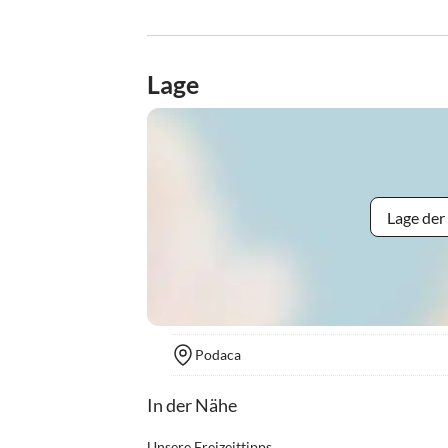
Lage
Lage der
Podaca
In der Nähe
Unsere Freizeittipps