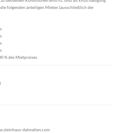
zu denselben Konditionen eintritt, sind als Entschädigung
e folgenden anteiligen Mieten (ausschließlich der
s
s
s
s
00 % des Mietpreises
g
ww.steinhaus-dalmatien.com