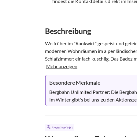
findest die Kontaktdetails direkt im Inse
Beschreibung
Wo früher im "Rankwirt" gespeist und gefeie
modernen Wohnräumen im alpenländischen Sti
Schlafzimmer: einfach kuschlig. Das Badezi
Mehr anzeigen
Besondere Merkmale
Bergbahn Unlimited Partner: Die Bergbahne
Im Winter gibt's bei uns  zu den Aktionsz
Erstellt mit KI