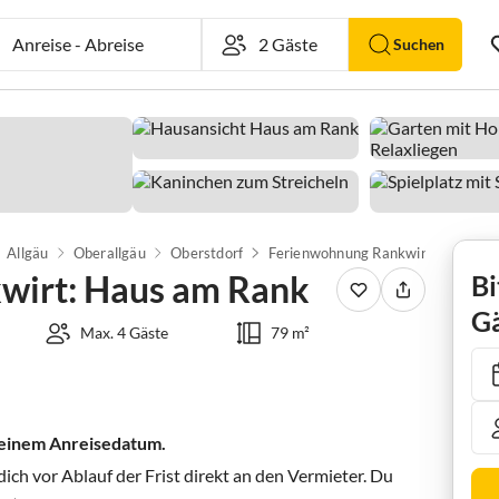
Anreise
-
Abreise
Suchen
Allgäu
Oberallgäu
Oberstdorf
Ferienwohnung Rankwirt: Haus am Rank
wirt: Haus am Rank
Bi
Gä
Max. 4 Gäste
79 m²
 deinem Anreisedatum.
ch vor Ablauf der Frist direkt an den Vermieter. Du