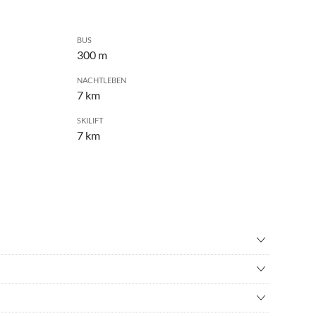
BUS
300 m
NACHTLEBEN
7 km
SKILIFT
7 km
teigen
•
Bergwandern
nisbad
•
Fahrradverleih
g & Ruhe finden: Nutzen Sie Whirlpool-Grotte und Saunastadel
ching
•
Golf
estückten Alpenbibliothek. Für Kreative und gegen
nbad
•
Kanufahren