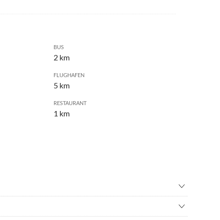
BUS
2 km
FLUGHAFEN
5 km
RESTAURANT
1 km
inton
•
Erlebnisbad
n
•
Jet-Skifahren