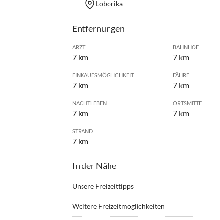
Loborika
Entfernungen
ARZT
BAHNHOF
7 km
7 km
EINKAUFSMÖGLICHKEIT
FÄHRE
7 km
7 km
NACHTLEBEN
ORTSMITTE
7 km
7 km
STRAND
7 km
In der Nähe
Unsere Freizeittipps
•
Angeln
•
Badm
Weitere Freizeitmöglichkeiten
•
Fahrradverleih
•
Grille