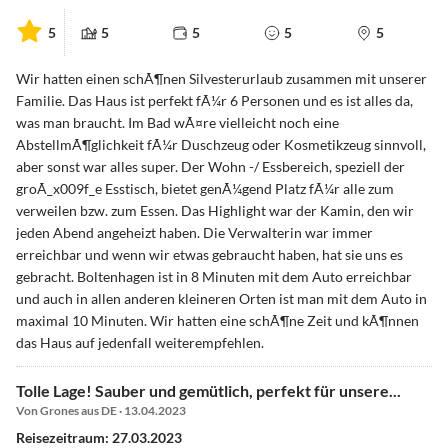
5
5
5
5
5
Wir hatten einen schÃ¶nen Silvesterurlaub zusammen mit unserer
Familie. Das Haus ist perfekt fÃ¼r 6 Personen und es ist alles da,
was man braucht. Im Bad wÃ¤re vielleicht noch eine
AbstellmÃ¶glichkeit fÃ¼r Duschzeug oder Kosmetikzeug sinnvoll,
aber sonst war alles super. Der Wohn -/ Essbereich, speziell der
groÃ_x009f_e Esstisch, bietet genÃ¼gend Platz fÃ¼r alle zum
verweilen bzw. zum Essen. Das Highlight war der Kamin, den wir
jeden Abend angeheizt haben. Die Verwalterin war immer
erreichbar und wenn wir etwas gebraucht haben, hat sie uns es
gebracht. Boltenhagen ist in 8 Minuten mit dem Auto erreichbar
und auch in allen anderen kleineren Orten ist man mit dem Auto in
maximal 10 Minuten. Wir hatten eine schÃ¶ne Zeit und kÃ¶nnen
das Haus auf jedenfall weiterempfehlen.
Tolle Lage! Sauber und gemütlich, perfekt für unsere...
Von Grones aus DE · 13.04.2023
Reisezeitraum: 27.03.2023