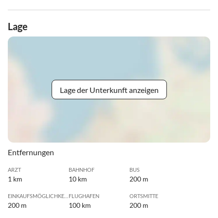
Lage
Lage der Unterkunft anzeigen
Entfernungen
ARZT
BAHNHOF
BUS
1 km
10 km
200 m
EINKAUFSMÖGLICHKEIT
FLUGHAFEN
ORTSMITTE
200 m
100 km
200 m