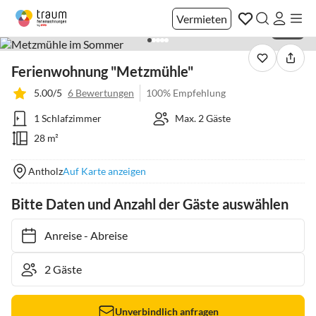
Vermieten
1 / 38
Ferienwohnung "Metzmühle"
5.00/5
6 Bewertungen
100% Empfehlung
1 Schlafzimmer
Max. 2 Gäste
28 m²
Antholz
Auf Karte anzeigen
Bitte Daten und Anzahl der Gäste auswählen
Anreise
-
Abreise
Unverbindlich anfragen