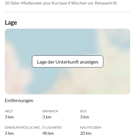
50 %der Mietkosten plus Kurtaxe 4 Wochen vor Reiseantritt
Lage
Lage der Unterkunft anzeigen
Entfernungen
ARZT
BAHNHOF
BUS
3 km
3 km
3 km
EINKAUFSMÖGLICHKEIT
FLUGHAFEN
NACHTLEBEN
3 km
40 km
20 km