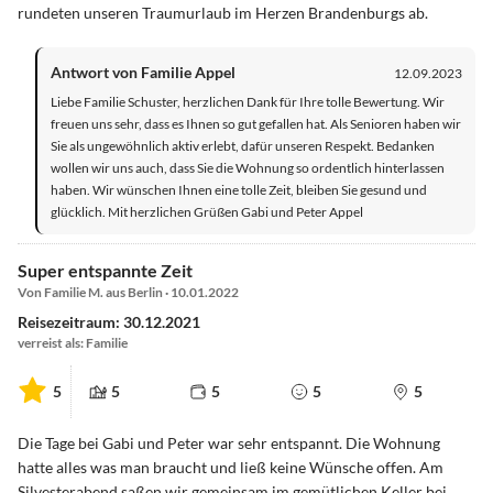
rundeten unseren Traumurlaub im Herzen Brandenburgs ab.
Antwort von Familie Appel
12.09.2023
Liebe Familie Schuster, herzlichen Dank für Ihre tolle Bewertung. Wir
freuen uns sehr, dass es Ihnen so gut gefallen hat. Als Senioren haben wir
Sie als ungewöhnlich aktiv erlebt, dafür unseren Respekt. Bedanken
wollen wir uns auch, dass Sie die Wohnung so ordentlich hinterlassen
haben. Wir wünschen Ihnen eine tolle Zeit, bleiben Sie gesund und
glücklich. Mit herzlichen Grüßen Gabi und Peter Appel
Super entspannte Zeit
Von Familie M. aus Berlin · 10.01.2022
Reisezeitraum: 30.12.2021
verreist als: Familie
5
5
5
5
5
Die Tage bei Gabi und Peter war sehr entspannt. Die Wohnung
hatte alles was man braucht und ließ keine Wünsche offen. Am
Silvesterabend saßen wir gemeinsam im gemütlichen Keller bei