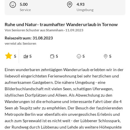
5.00
4.93
Service
Umgebung
Ruhe und Natur- traumhafter Wanderurlaub in Tornow
Von Senioren Schuster aus Stammham · 11.09.2023
Reisezeitraum: 31.08.2023
verreist als: Senioren
5
5
5
5
5
Einen wunderbaren zehntägigen Wanderurlaub erlebten wir in der
liebevoll eingerichteten Ferienwohnung bei sehr herzlichen und
aufmerksamen Gastgebern. Die nähere Umgebung - eine
Bilderbuchlandschaft mit vielen Seen, schattigen Uferwegen,
idyllischen Dorfplätzen und Alleen. Als Abwechslung zu den
Wanderungen ist die erholsame und interessante Fahrt über die 4
Seen ab Teupitz sehr zu empfehlen. Der Besuch der faszinierenden
Metropole Berlin war ebenfalls ein unvergessliches Erlebnis und
auch zum Spreewald ist es nicht weit - der Lübbener Schlosspark,
der Rundweg durch Lübbenau und Lehde als weitere Höhepunkte