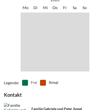
sind es etwa 40 Km. Nutzen Sie bitte auch unsere App.
Wenn Sie ohne Auto anreisen, dann können wir Sie auch vom
Mo
Di
Mi
Do
Fr
Sa
So
Bahnhof abholen. Das muss aber telefonisch abgesprochen
werden. Unsere Gastfreund-App führt Sie sicher zu Ihrer
Ferienwohnung bei uns. Auch, wenn Sie sich mal
verlaufen/verfahren haben.
Legende
:
Frei
Belegt
Kontakt
Familie Gabriele und Peter Appel