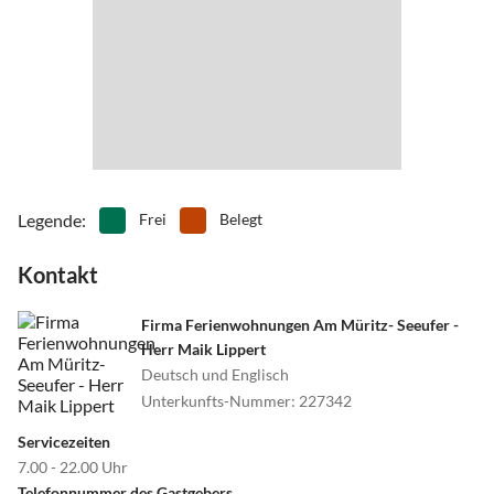
•
Outlet-Shopping
•
Radfahren/ Cycling
•
Reiten
•
Rudern
•
Schifffahrt/Bootstour
•
Schlittschuhlaufen
•
Schnorcheln
•
Schwimmen
•
Segelfliegen
•
Segeln
•
Sehenswürdigkeiten
•
Sommerrodelbahn
•
Spielplatz
•
Squash
•
Surfen
•
Tanzen
•
Tauchen
•
Tennis
Legende
:
Frei
Belegt
•
Theater
•
Tischtennis
Kontakt
•
Tretbootfahren
•
Vögel beobachten
•
Volleyball
•
Wakeboarden
•
Wandern
•
Wasserski
Firma Ferienwohnungen Am Müritz- Seeufer -
Herr Maik Lippert
•
Wassersport
•
Wellness
Deutsch und Englisch
•
Zelten
Unterkunfts-Nummer
:
227342
Servicezeiten
7.00 - 22.00 Uhr
Telefonnummer des Gastgebers