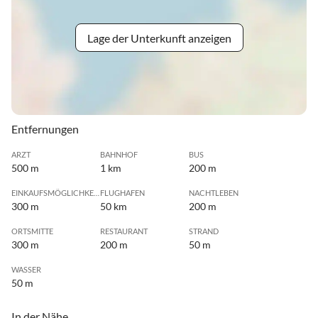
Lage der Unterkunft anzeigen
Entfernungen
ARZT
BAHNHOF
BUS
500 m
1 km
200 m
EINKAUFSMÖGLICHKEIT
FLUGHAFEN
NACHTLEBEN
300 m
50 km
200 m
ORTSMITTE
RESTAURANT
STRAND
300 m
200 m
50 m
WASSER
50 m
In der Nähe