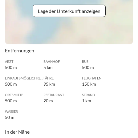
Lage der Unterkunft anzeigen
Entfernungen
ARZT
BAHNHOF
BUS
500 m
5 km
500 m
EINKAUFSMÖGLICHKEIT
FÄHRE
FLUGHAFEN
500 m
95 km
150 km
ORTSMITTE
RESTAURANT
STRAND
500 m
20 m
1 km
WASSER
50 m
In der Nähe