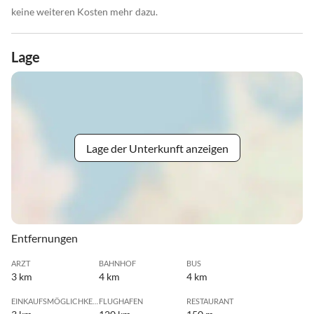
keine weiteren Kosten mehr dazu.
Lage
Lage der Unterkunft anzeigen
Entfernungen
ARZT
BAHNHOF
BUS
3 km
4 km
4 km
EINKAUFSMÖGLICHKEIT
FLUGHAFEN
RESTAURANT