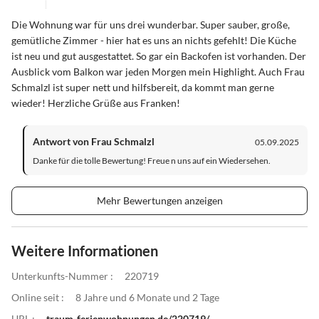
Die Wohnung war für uns drei wunderbar. Super sauber, große,
gemütliche Zimmer - hier hat es uns an nichts gefehlt! Die Küche
ist neu und gut ausgestattet. So gar ein Backofen ist vorhanden. Der
Ausblick vom Balkon war jeden Morgen mein Highlight. Auch Frau
Schmalzl ist super nett und hilfsbereit, da kommt man gerne
wieder! Herzliche Grüße aus Franken!
Antwort von Frau Schmalzl
05.09.2025
Danke für die tolle Bewertung! Freue n uns auf ein Wiedersehen.
Mehr Bewertungen anzeigen
Weitere Informationen
Unterkunfts-Nummer :
220719
Online seit :
8 Jahre und 6 Monate und 2 Tage
URL :
traum-ferienwohnungen.de/220719/