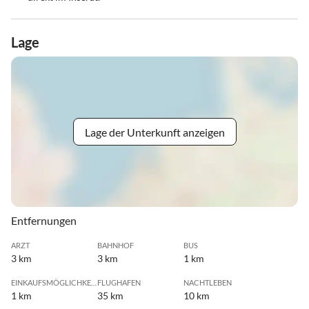
Lage
Lage der Unterkunft anzeigen
Entfernungen
ARZT
BAHNHOF
BUS
3 km
3 km
1 km
EINKAUFSMÖGLICHKEIT
FLUGHAFEN
NACHTLEBEN
1 km
35 km
10 km