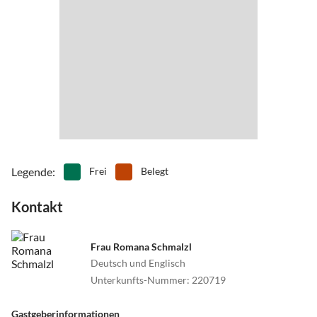
•
Schifffahrt/Bootstour
•
Schlittschuhlaufen
•
Schwimmen
•
Segeln
•
Sehenswürdigkeiten
•
Ski-Alpin
•
Ski-Langlauf
•
Snowboard
•
Sommerrodelbahn
•
Spielplatz
•
Squash
•
Tauchen
•
Tennis
•
Theater
•
Tretbootfahren
•
Vögel beobachten
•
Wandern
•
Zoo
Legende
:
Frei
Belegt
Kontakt
Frau Romana Schmalzl
Deutsch und Englisch
Unterkunfts-Nummer
:
220719
Gastgeberinformationen