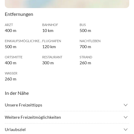
Entfernungen
ARZT
BAHNHOF
BUS
400 m
10 km
500 m
EINKAUFSMÖGLICHKEIT
FLUGHAFEN
NACHTLEBEN
500 m
120 km
700 m
ORTSMITTE
RESTAURANT
STRAND
400 m
300 m
260 m
WASSER
260 m
In der Nähe
Unsere Freizeittipps
•
Angeln
•
Beachvolleyball
Weitere Freizeitmöglichkeiten
•
Erlebnisbad
•
Fahrradverleih
Freizeitvergnügen pur:
•
Fitness
•
Freizeitpark
Urlaubsziel
Ob Fahrradtouren (Fahrradverleih am Ort), Strandgenuss, Golfen,