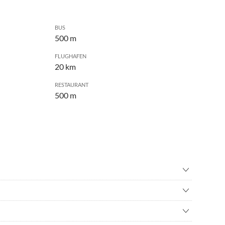
BUS
500 m
FLUGHAFEN
20 km
RESTAURANT
500 m
teigen
•
Bergwandern
golf
•
Delphine beobachten
nd Cabrios auch geführt.möglich
adverleih
•
Golf
ne Bootschein bis 40 PS möglich.Segelbootausflüge auf
ifahren
•
Joggen