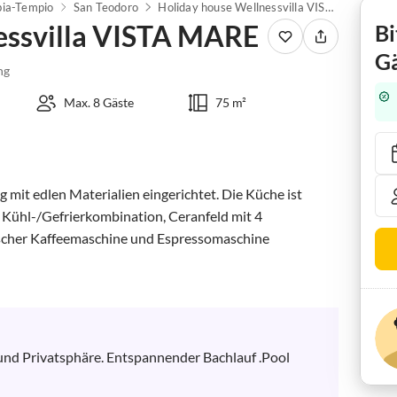
bia-Tempio
San Teodoro
Holiday house Wellnessvilla VISTA MARE
essvilla VISTA MARE
Bi
Gä
ng
Max. 8 Gäste
75 m²
 mit edlen Materialien eingerichtet. Die Küche ist 
 Kühl-/Gefrierkombination, Ceranfeld mit 4 
tscher Kaffeemaschine und Espressomaschine 
und Privatsphäre. Entspannender Bachlauf .Pool 