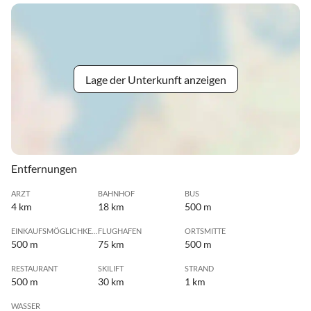
Lage der Unterkunft anzeigen
Entfernungen
ARZT
BAHNHOF
BUS
4 km
18 km
500 m
EINKAUFSMÖGLICHKEIT
FLUGHAFEN
ORTSMITTE
500 m
75 km
500 m
RESTAURANT
SKILIFT
STRAND
500 m
30 km
1 km
WASSER