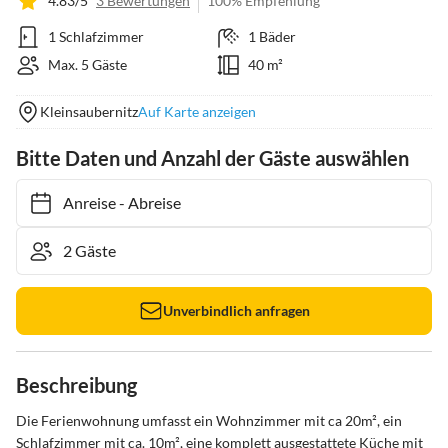
4.83/5
3 Bewertungen
100% Empfehlung
1 Schlafzimmer
1 Bäder
Max. 5 Gäste
40 m²
Kleinsaubernitz
Auf Karte anzeigen
Bitte Daten und Anzahl der Gäste auswählen
Anreise
-
Abreise
Unverbindlich anfragen
Beschreibung
Die Ferienwohnung umfasst ein Wohnzimmer mit ca 20m², ein 
Schlafzimmer mit ca. 10m², eine komplett ausgestattete Küche mit 