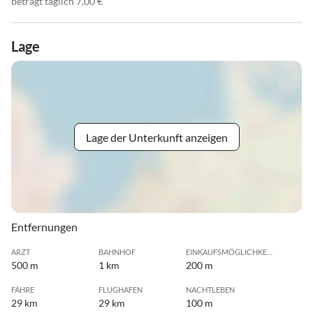
beträgt täglich 7,00 €
Lage
Lage der Unterkunft anzeigen
Entfernungen
ARZT
BAHNHOF
EINKAUFSMÖGLICHKEIT
500 m
1 km
200 m
FÄHRE
FLUGHAFEN
NACHTLEBEN
29 km
29 km
100 m