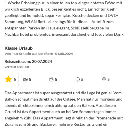
1 Woche Erholung pur in einer tollen top-eingerichteten FeWo mit
wirklich exzellenten Blick, besser geht es nicht, Einrichtung sehr
gepflegt und komplett, sogar Fernglas, Kuscheldecken und DVD-
Sammlung, WLAN flott - allerdings für it- dinos- , Autolift zum
entspannten Parken im Haus elegant, Schlüsselübergabe im
Nachbarhotel problemlos, insgesamt durchgehend top, vielen Dank
Klasse Urlaub
Von Paar Schacht aus Nordhorn · 01.08.2024
Reisezeitraum: 20.07.2024
verreist als: Paar
5
5
5
5
5
Das Appartment ist super ausgestattet und die Lage ist genial. Vom
Balkon schaut man direkt auf die Ostsee. Man hat nur morgens und
abends direkte Sonneneinstrahlung auf den Balkon. Aus diesem
Grund ist das Appartment auch an heißen Sommertagen immer
angenehm kühl. Das Appartment liegt direkt an der Promenade mit
Zugang zum Strand. Bäckerei, mehrere Restaurants und ein