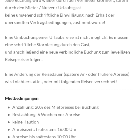
Jede Buchung wird wieder durch den Vermieter storniert, sofern
durch den Mieter / Nutzer / Urlaubsgast
keine umgehend schriftliche Einwilligung, nach Erhalt der
übersandten Vertragsbedingungen, zustimmt wurde!
Eine Umbuchung einer Urlaubsreise ist nicht möglich! Es müssen
eine schriftliche Stornierung durch den Gast,
und anschließend eine neue verbindliche Buchung zum jeweiligen
Reisepreis erfolgen.
Eine Änderung der Reisedauer (spätere An- oder frühere Abreise)
wird nicht erstattet, oder mit folgenden Reisen verrechnet!
Mietbedingungen
•
Anzahlung: 20% des Mietpreises bei Buchung
•
Restzahlung: 6 Wochen vor Anreise
•
keine Kaution
•
Anreisezeit: frühestens 16:00 Uhr
•
Abreise: bis spätestens 10:00 Uhr