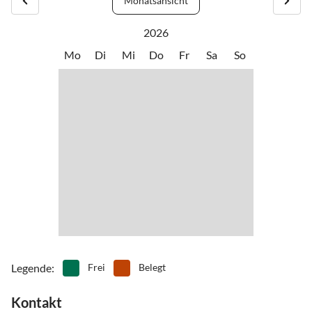
Monatsansicht
genannt. Zahlreiche Restaurants und Einkaufsmöglichkeiten sowie
•
Windsurfen
die Erlebniswelt von "Karls Erbeerhof" und eine große
2026
Minigolfanlage runden das Angebot in Koserow für Ihren Urlaub
Mo
Di
Mi
Do
Fr
Sa
So
ab.
Legende
:
Frei
Belegt
Kontakt