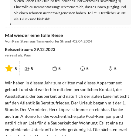
Vielen lieben Dank für Ihr freundliches und wertvolles Bewertung :))
Eine tolle Zusammenfassung! Ich freue mich, dass es Ihnen gut ging und
Sie einen schönen Aufenthalt genossen haben. Toll !!!! Herzliche Grüße,
viel Glück und bis bald!
Mal wieder eine tolle Reise
Von Paar Steen aus Timmendorfer Strand · 02.04.2024
Reisezeitraum: 29.12.2023
verreist als: Paar
5
5
5
5
5
Wir haben in diesem Jahr zum dritten mal dieses Appartement
gebucht und sind weiterhin mit dem persönlichen Kontakt, der
Ausstattung, der Sauberkeit und natürlich der guten Lage mit Sicht
auf den Atlantik äußerst zufrieden. Der Urlaub begann mit der 1.
Stunde. Der Vermieter, Herr López ist immer erreichbar. Danke
auch an Antonio für die wöchentliche gute Pool-Reinigung und
natürlich an Lola für die Sauberkeit der Wohnung. Es ist eine zu
empfehlende Unterkunft die sehr geräumig ist. Die nächsten zwei