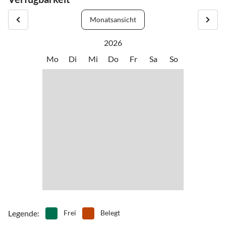
entfernt. Vom Hafen fahren täglich Boote zur Insel Las Palmas
•
Surfen
•
Tauchen
•
Tennis
•
Volleyball
Monatsansicht
In der Nähe sind Restaurants, Geschäfte, die Promenade, es gibt
•
Wassersport
•
Windsurfen
viele Bereiche für lange Spaziergänge, alles ist weniger als fünf
2026
•
Zoo
Minuten zu Fuß. Nur 15 Minuten zu Fuß haben Padel Spuren. Der
Mo
Di
Mi
Do
Fr
Sa
So
Golfplatz von Jandía hat 18 Löcher.
Es ist zwanzig Minuten zu Fuß von der Wohnung entfernt. Die
Entfernung zur Stadt Morro Jable beträgt ca. 1,5 km
Legende
:
Frei
Belegt