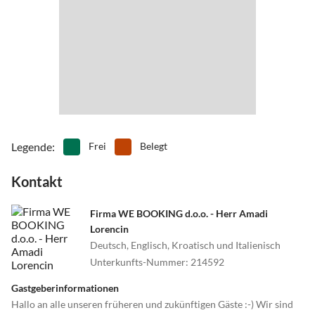
Familienpark, Sand und Felsen Strand.
•
Tennis
•
Theater
•
Tischtennis
•
Tretbootfahren
•
Vögel beobachten
•
Volleyball
•
Wasserski
•
Wassersport
•
Weinprobe
•
Wellness
•
Windsurfen
•
Zelten
Legende
:
Frei
Belegt
Kontakt
Firma WE BOOKING d.o.o. - Herr Amadi
Lorencin
Deutsch, Englisch, Kroatisch und Italienisch
Unterkunfts-Nummer
:
214592
Gastgeberinformationen
Hallo an alle unseren früheren und zukünftigen Gäste :-) Wir sind