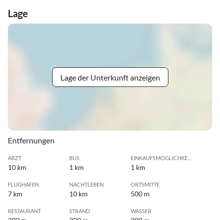
Lage
Lage der Unterkunft anzeigen
Entfernungen
ARZT
BUS
EINKAUFSMÖGLICHKEIT
10 km
1 km
1 km
FLUGHAFEN
NACHTLEBEN
ORTSMITTE
7 km
10 km
500 m
RESTAURANT
STRAND
WASSER