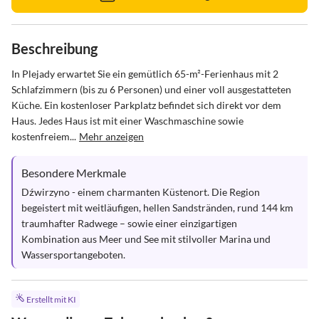
Beschreibung
In Plejady erwartet Sie ein gemütlich 65-m²-Ferienhaus mit 2 
Schlafzimmern (bis zu 6 Personen) und einer voll ausgestatteten 
Küche. Ein kostenloser Parkplatz befindet sich direkt vor dem 
Haus. Jedes Haus ist mit einer Waschmaschine sowie 
kostenfreiem...
Mehr anzeigen
Besondere Merkmale
Dźwirzyno - einem charmanten Küstenort. Die Region 
begeistert mit weitläufigen, hellen Sandstränden, rund 144 km 
traumhafter Radwege – sowie einer einzigartigen 
Kombination aus Meer und See mit stilvoller Marina und  
Wassersportangeboten.
Erstellt mit KI