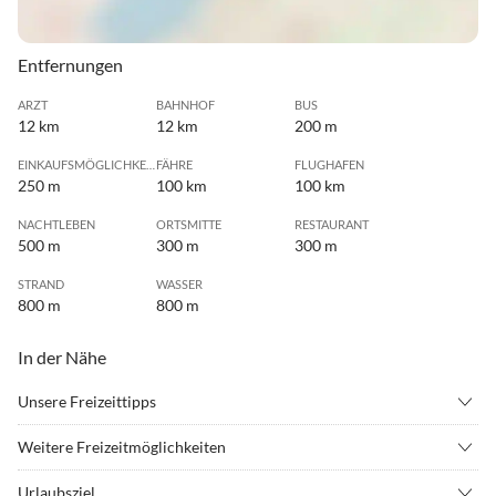
Entfernungen
ARZT
BAHNHOF
BUS
12 km
12 km
200 m
EINKAUFSMÖGLICHKEIT
FÄHRE
FLUGHAFEN
250 m
100 km
100 km
NACHTLEBEN
ORTSMITTE
RESTAURANT
500 m
300 m
300 m
STRAND
WASSER
800 m
800 m
In der Nähe
Unsere Freizeittipps
•
Angeln
•
Badminton
Weitere Freizeitmöglichkeiten
•
Beachvolleyball
•
Fahrradverleih
In unserer Ferienanlage Plejady findest du Ruhe mitten im Grünen
•
Freibad
•
Freizeitpark
Urlaubsziel