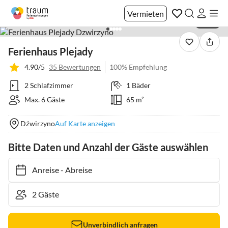
Vermieten
1 / 43
Ferienhaus Plejady
4.90/5
35 Bewertungen
100% Empfehlung
2 Schlafzimmer
1 Bäder
Max. 6 Gäste
65 m²
Dźwirzyno
Auf Karte anzeigen
Bitte Daten und Anzahl der Gäste auswählen
Anreise
-
Abreise
Unverbindlich anfragen