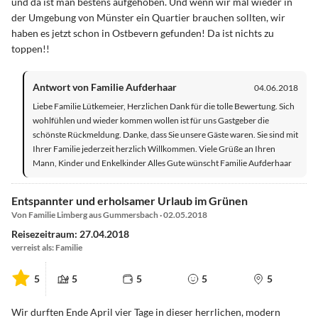
und da ist man bestens aufgehoben. Und wenn wir mal wieder in
der Umgebung von Münster ein Quartier brauchen sollten, wir
haben es jetzt schon in Ostbevern gefunden! Da ist nichts zu
toppen!!
Antwort von Familie Aufderhaar
04.06.2018
Liebe Familie Lütkemeier, Herzlichen Dank für die tolle Bewertung. Sich
wohlfühlen und wieder kommen wollen ist für uns Gastgeber die
schönste Rückmeldung. Danke, dass Sie unsere Gäste waren. Sie sind mit
Ihrer Familie jederzeit herzlich Willkommen. Viele Grüße an Ihren
Mann, Kinder und Enkelkinder Alles Gute wünscht Familie Aufderhaar
Entspannter und erholsamer Urlaub im Grünen
Von Familie Limberg aus Gummersbach · 02.05.2018
Reisezeitraum: 27.04.2018
verreist als: Familie
5
5
5
5
5
Wir durften Ende April vier Tage in dieser herrlichen, modern