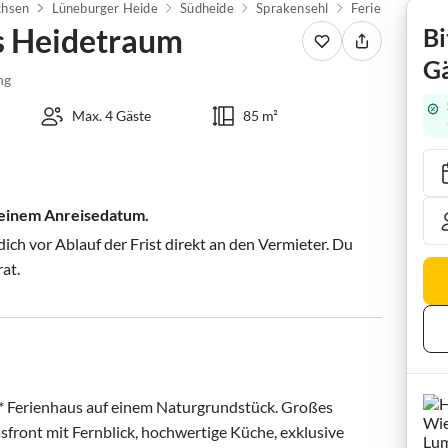
chsen
Lüneburger Heide
Südheide
Sprakensehl
Ferienhaus Wal
s Heidetraum
Bi
Gä
ng
Max. 4 Gäste
85 m²
 deinem Anreisedatum.
ch vor Ablauf der Frist direkt an den Vermieter. Du
rat.
4* Ferienhaus auf einem Naturgrundstück. Großes 
ont mit Fernblick, hochwertige Küche, exklusive 