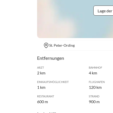
Lage der
St. Peter-Ording
Entfernungen
ARZT
BAHNHOF
2 km
4 km
EINKAUFSMÖGLICHKEIT
FLUGHAFEN
1 km
120 km
RESTAURANT
STRAND
600 m
900 m