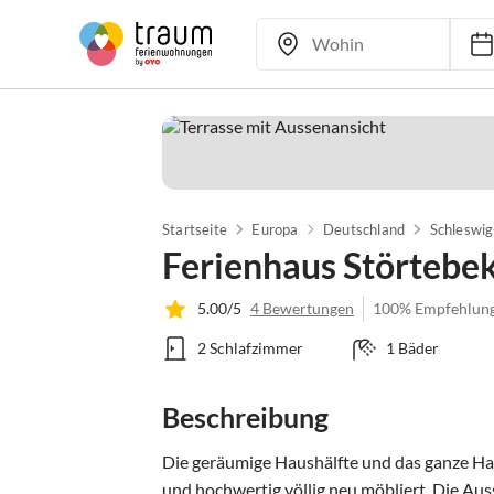
Startseite
Europa
Deutschland
Schleswig
Ferienhaus Störtebek
5.00/5
4 Bewertungen
100% Empfehlun
2 Schlafzimmer
1 Bäder
Beschreibung
Die geräumige Haushälfte und das ganze Ha
und hochwertig völlig neu möbliert. Die Au