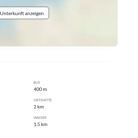
 Unterkunft anzeigen
BUS
400 m
ORTSMITTE
2 km
WASSER
1.5 km