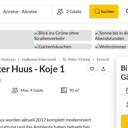
Anreise
-
Abreise
Suchen
-Holstein
Halbinsel Eiderstedt
St. Peter-Ording
er Huus - Koje 1
Bi
Gä
g
Max. 4 Gäste
90 m²
us wurden aktuell 2017 komplett modernisiert

sstattung und das Ambiente haben behagliches, 