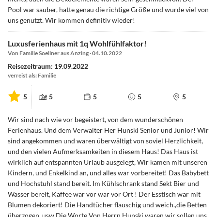
Pool war sauber, hatte genau die richtige Größe und wurde viel von
uns genutzt. Wir kommen definitiv wieder!
Luxusferienhaus mit 1q Wohlfühlfaktor!
Von Familie Soellner aus Anzing · 04.10.2022
Reisezeitraum: 19.09.2022
verreist als: Familie
5
5
5
5
5
Wir sind nach wie vor begeistert, von dem wunderschönen
Ferienhaus. Und dem Verwalter Her Hunski Senior und Junior! Wir
sind angekommen und waren überwältigt von soviel Herzlichkeit,
und den vielen Aufmerksamkeiten in diesem Haus! Das Haus ist
wirklich auf entspannten Urlaub ausgelegt, Wir kamen mit unseren
Kindern, und Enkelkind an, und alles war vorbereitet! Das Babybett
und Hochstuhl stand bereit. Im Kühlschrank stand Sekt Bier und
Wasser bereit, Kaffee war vor war vor Ort ! Der Esstisch war mit
Blumen dekoriert! Die Handtücher flauschig und weich.,die Betten
überzogen. usw Die Worte Von Herrn Hunski waren wir sollen uns