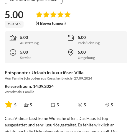
5.00
(4 Bewertungen)
Out of 5
5.00
5.00
Ausstattung
Preis/Leistung
5.00
5.00
Service
Umgebung
Entspannter Urlaub in luxuriöser Villa
Von Familie Schrooten aus Korschenbroich · 27.09.2024
Reisezeitraum: 14.09.2024
verreist als: Familie
5
5
5
5
5
Casa Vidmar lässt keine Wünsche offen. Das Haus ist top
ausgestattet und sehr luxuriös gestaltet. Es fehlte wirklich an
nichts, auch die Dekoelemente waren sehr geschmackvoll. Der