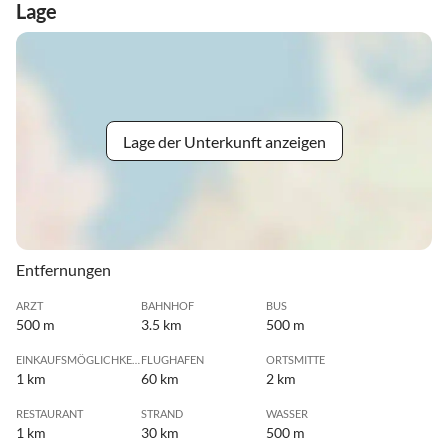
Lage
Lage der Unterkunft anzeigen
Entfernungen
ARZT
BAHNHOF
BUS
500 m
3.5 km
500 m
EINKAUFSMÖGLICHKEIT
FLUGHAFEN
ORTSMITTE
1 km
60 km
2 km
RESTAURANT
STRAND
WASSER
1 km
30 km
500 m