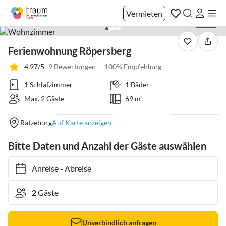
Vermieten
1 / 23
Ferienwohnung Röpersberg
4.97/5
9 Bewertungen
100% Empfehlung
1 Schlafzimmer
1 Bäder
Max. 2 Gäste
69 m²
Ratzeburg
Auf Karte anzeigen
Bitte Daten und Anzahl der Gäste auswählen
Anreise
-
Abreise
Unverbindlich anfragen