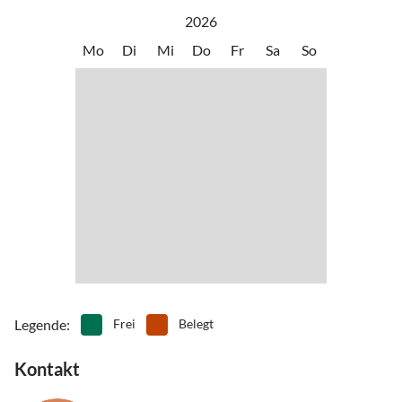
modernen Kaffeebars und Souvenirläden lädt zu einem Besuch ein.
2026
Die historische Stadt Zadar ist nur 10 Autominuten von Sukošan
Mo
Di
Mi
Do
Fr
Sa
So
entfernt.
Legende
:
Frei
Belegt
Kontakt