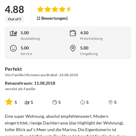
4.88
(2 Bewertungen)
Out of 5
5.00
4.50
Ausstattung
Preis/Leistung
5.00
5.00
Service
Umgebung
Perfekt
Von Familie Uhrmann aus Brakel · 24.08.2018
Reisezeitraum: 11.08.2018
verreist als: Familie
5
5
5
5
5
Eine super Wohnung, absolut empfehlenswert. Modern
eingerichtet, riesige Dachterrasse (das Highlight der Wohnung),
toller Blick auf´s Meer und die Marina. Die Eigentümerin ist