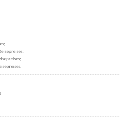
es;
Reisepreises;
eisepreises;
eisepreises.
g