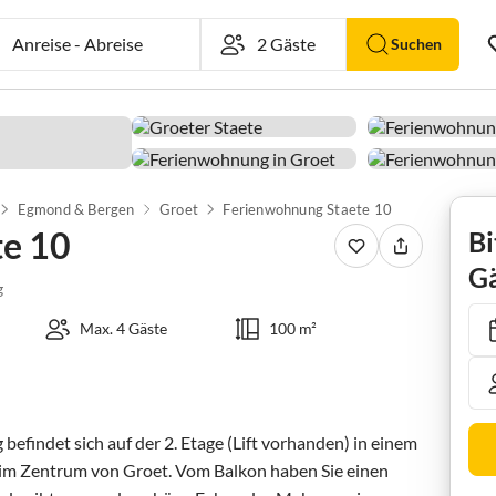
Anreise
-
Abreise
Suchen
Egmond & Bergen
Groet
Ferienwohnung Staete 10
te 10
Bi
Gä
g
Max. 4 Gäste
100 m²
findet sich auf der 2. Etage (Lift vorhanden) in einem 
im Zentrum von Groet. Vom Balkon haben Sie einen 