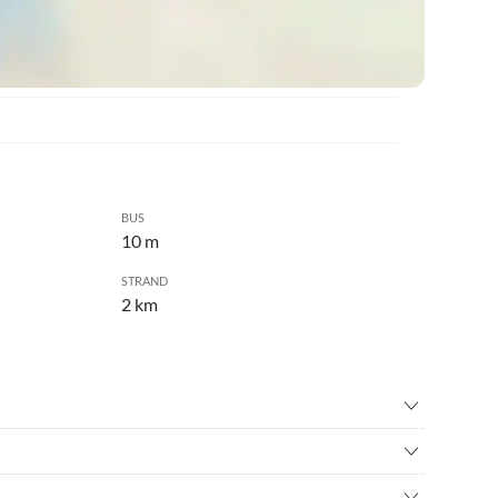
BUS
10 m
STRAND
2 km
volleyball
•
Drachenfliegen
adverleih
•
Fitness
ängt das Naturgebiet an.
n
•
Kanufahren