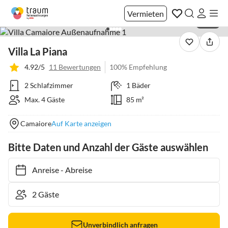
Vermieten
1 / 32
Villa La Piana
4.92/5
11 Bewertungen
100% Empfehlung
2 Schlafzimmer
1 Bäder
Max. 4 Gäste
85 m²
Camaiore
Auf Karte anzeigen
Bitte Daten und Anzahl der Gäste auswählen
Anreise
-
Abreise
Unverbindlich anfragen