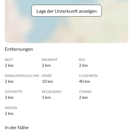
Lage der Unterkunft anzeigen
Entfernungen
ARZT
BAHNHOF
BUS
2 km
2 km
2 km
EINKAUFSMÖGLICHKEIT
FÄHRE
FLUGHAFEN
2 km
10 km
40 km
ORTSMITTE
RESTAURANT
STRAND
3 km
1 km
2 km
WASSER
2 km
In der Nähe