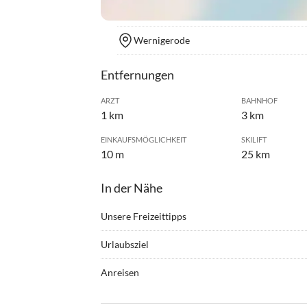
Wernigerode
Entfernungen
ARZT
BAHNHOF
1 km
3 km
EINKAUFSMÖGLICHKEIT
SKILIFT
10 m
25 km
In der Nähe
Unsere Freizeittipps
•
Angeln
•
Ballo
Urlaubsziel
•
Bergsteigen
•
Berg
Die Ferienwohnung am Kohlmarkt ist im Herzen 
•
Bungee Jumping
•
Casin
Anreisen
perfekten Ausgangspunkt für kurze Ausflüge, aus
•
Fahrradverleih
•
Fitnes
Nur wenige Gehminuten von unserem Ferienobjek
einen gemütlichen Einkaufsbummel und zum Erku
•
Geocaching
•
Halle
kostenfreien Nutzung zur Verfügung. Ein Be- und