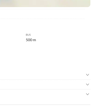
BUS
500 m
nfahren
•
Basketball
wandern
•
Bowling
der Stadt Wernigerode gelegen und ermöglicht einen
o
•
Erlebnisbad
gedehnte Tagesreisen sowie einen idealen Startpunkt für
s
•
Freibad
t entfernt steht Ihnen ein Parkplatz pro Ferienwohnung zur
nden der Altstadt.
nbad
•
Hochseilgarten
 Entladen des Reisegepäckes ist direkt vor der Haustür