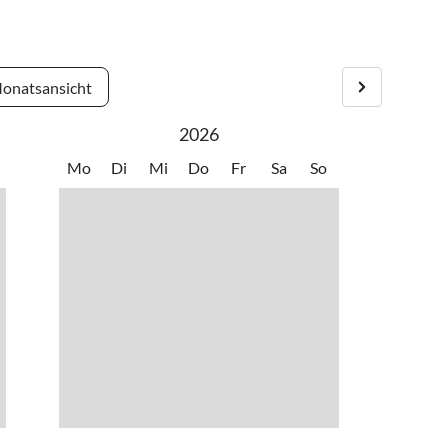
•
Joggen
en und zu Zeiten des Wernigeröder Weihnachtsmarktes
•
Klettern
eich an der Eingangstür abgeholt.
olf
•
Mountainbiking
onatsansicht
c Walking
•
Paintball
n
•
Schlittschuhlaufen
2026
swürdigkeiten
•
Ski-Langlauf
errodelbahn
•
Spielplatz
Mo
Di
Mi
Do
Fr
Sa
So
n
•
Tennis
ootfahren
•
Vögel beobachten
•
Wellness