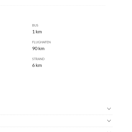
BUS
1 km
FLUGHAFEN
90 km
STRAND
6 km
•
Kitesurfen
r
•
Mountainbiking
er Lage oberhalb von Puegnago del Garda, nur ca. 1,5 Km