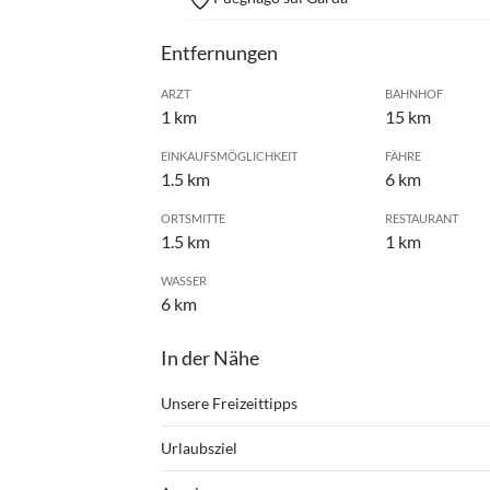
Entfernungen
ARZT
BAHNHOF
1 km
15 km
EINKAUFSMÖGLICHKEIT
FÄHRE
1.5 km
6 km
ORTSMITTE
RESTAURANT
1.5 km
1 km
WASSER
6 km
In der Nähe
Unsere Freizeittipps
•
Bergsteigen
•
Golf
Urlaubsziel
•
Klettern
•
Kultu
Die Ferienwohnung befindet sich in panoramisch