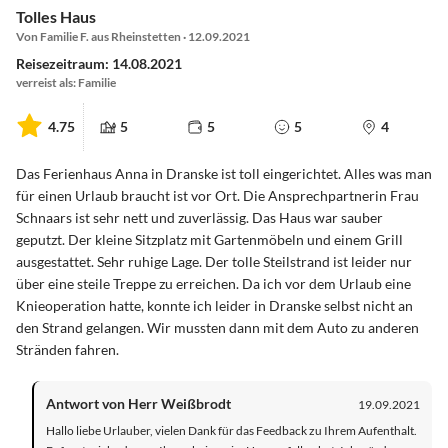
Tolles Haus
Von Familie F. aus Rheinstetten · 12.09.2021
Reisezeitraum: 14.08.2021
verreist als: Familie
4.75
5
5
5
4
Das Ferienhaus Anna in Dranske ist toll eingerichtet. Alles was man
für einen Urlaub braucht ist vor Ort. Die Ansprechpartnerin Frau
Schnaars ist sehr nett und zuverlässig. Das Haus war sauber
geputzt. Der kleine Sitzplatz mit Gartenmöbeln und einem Grill
ausgestattet. Sehr ruhige Lage. Der tolle Steilstrand ist leider nur
über eine steile Treppe zu erreichen. Da ich vor dem Urlaub eine
Knieoperation hatte, konnte ich leider in Dranske selbst nicht an
den Strand gelangen. Wir mussten dann mit dem Auto zu anderen
Stränden fahren.
Antwort von Herr Weißbrodt
19.09.2021
Hallo liebe Urlauber, vielen Dank für das Feedback zu Ihrem Aufenthalt.