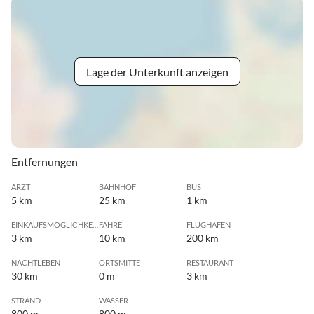
Lage der Unterkunft anzeigen
Entfernungen
ARZT
BAHNHOF
BUS
5 km
25 km
1 km
EINKAUFSMÖGLICHKEIT
FÄHRE
FLUGHAFEN
3 km
10 km
200 km
NACHTLEBEN
ORTSMITTE
RESTAURANT
30 km
0 m
3 km
STRAND
WASSER
800 m
800 m