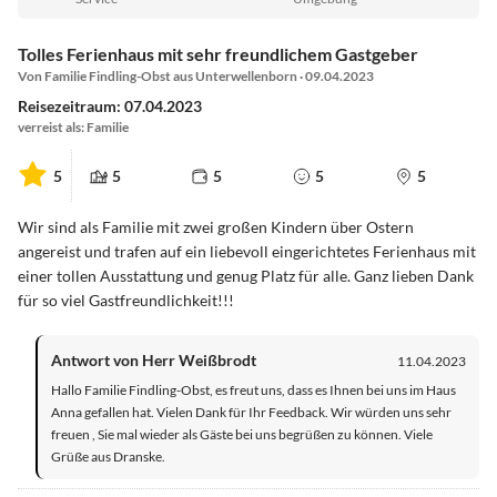
Tolles Ferienhaus mit sehr freundlichem Gastgeber
Von Familie Findling-Obst aus Unterwellenborn · 09.04.2023
Reisezeitraum: 07.04.2023
verreist als: Familie
5
5
5
5
5
Wir sind als Familie mit zwei großen Kindern über Ostern
angereist und trafen auf ein liebevoll eingerichtetes Ferienhaus mit
einer tollen Ausstattung und genug Platz für alle. Ganz lieben Dank
für so viel Gastfreundlichkeit!!!
Antwort von Herr Weißbrodt
11.04.2023
Hallo Familie Findling-Obst, es freut uns, dass es Ihnen bei uns im Haus
Anna gefallen hat. Vielen Dank für Ihr Feedback. Wir würden uns sehr
freuen , Sie mal wieder als Gäste bei uns begrüßen zu können. Viele
Grüße aus Dranske.