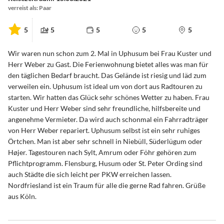
verreist als: Paar
5
5
5
5
5
Wir waren nun schon zum 2. Mal in Uphusum bei Frau Kuster und
Herr Weber zu Gast. Die Ferienwohnung bietet alles was man für
den täglichen Bedarf braucht. Das Gelände ist riesig und läd zum
verweilen ein. Uphusum ist ideal um von dort aus Radtouren zu
starten. Wir hatten das Glück sehr schönes Wetter zu haben. Frau
Kuster und Herr Weber sind sehr freundliche, hilfsbereite und
angenehme Vermieter. Da wird auch schonmal ein Fahrradträger
von Herr Weber repariert. Uphusum selbst ist ein sehr ruhiges
Örtchen. Man ist aber sehr schnell in Niebüll, Süderlügum oder
Højer. Tagestouren nach Sylt, Amrum oder Föhr gehören zum
Pflichtprogramm. Flensburg, Husum oder St. Peter Ording sind
auch Städte die sich leicht per PKW erreichen lassen.
Nordfriesland ist ein Traum für alle die gerne Rad fahren. Grüße
aus Köln.