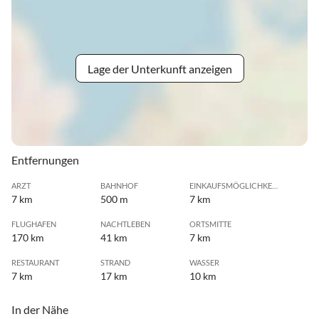
Lage der Unterkunft anzeigen
Entfernungen
ARZT
BAHNHOF
EINKAUFSMÖGLICHKEIT
7 km
500 m
7 km
FLUGHAFEN
NACHTLEBEN
ORTSMITTE
170 km
41 km
7 km
RESTAURANT
STRAND
WASSER
7 km
17 km
10 km
In der Nähe