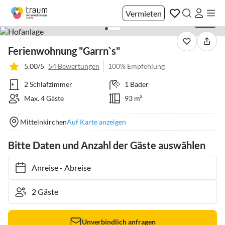
Vermieten
1 / 23
Ferienwohnung "Garrn`s"
5.00/5
54 Bewertungen
100% Empfehlung
2 Schlafzimmer
1 Bäder
Max. 4 Gäste
93 m²
Mittelnkirchen
Auf Karte anzeigen
Bitte Daten und Anzahl der Gäste auswählen
Anreise
-
Abreise
Unverbindlich anfragen