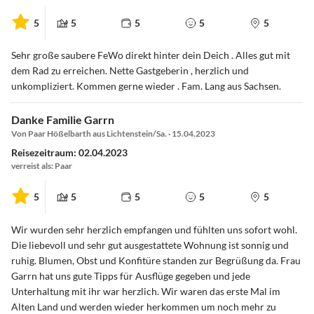
5
5
5
5
5
Sehr große saubere FeWo direkt hinter dein Deich . Alles gut mit
dem Rad zu erreichen. Nette Gastgeberin , herzlich und
unkompliziert. Kommen gerne wieder . Fam. Lang aus Sachsen.
Danke Familie Garrn
Von Paar Hößelbarth aus Lichtenstein/Sa. · 15.04.2023
Reisezeitraum: 02.04.2023
verreist als: Paar
5
5
5
5
5
Wir wurden sehr herzlich empfangen und fühlten uns sofort wohl.
Die liebevoll und sehr gut ausgestattete Wohnung ist sonnig und
ruhig. Blumen, Obst und Konfitüre standen zur Begrüßung da. Frau
Garrn hat uns gute Tipps für Ausflüge gegeben und jede
Unterhaltung mit ihr war herzlich. Wir waren das erste Mal im
Alten Land und werden wieder herkommen um noch mehr zu