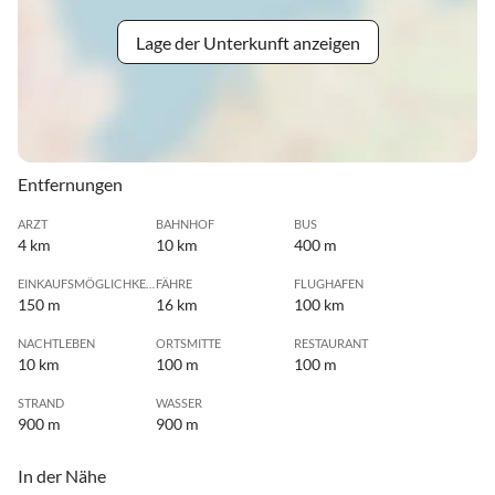
Lage der Unterkunft anzeigen
Entfernungen
ARZT
BAHNHOF
BUS
4 km
10 km
400 m
EINKAUFSMÖGLICHKEIT
FÄHRE
FLUGHAFEN
150 m
16 km
100 km
NACHTLEBEN
ORTSMITTE
RESTAURANT
10 km
100 m
100 m
STRAND
WASSER
900 m
900 m
In der Nähe