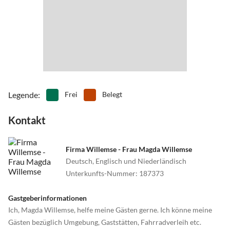
•
Volleyball
•
Wandern
•
Wasserski
•
Wassersport
•
Weinprobe
•
Windsurfen
Legende
:
Frei
Belegt
Kontakt
Firma Willemse - Frau Magda Willemse
Deutsch, Englisch und Niederländisch
Unterkunfts-Nummer
:
187373
Gastgeberinformationen
Ich, Magda Willemse, helfe meine Gästen gerne. Ich könne meine
Gästen bezüglich Umgebung, Gaststätten, Fahrradverleih etc.