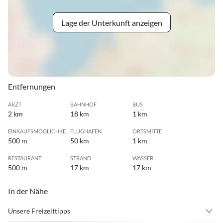
Lage der Unterkunft anzeigen
Entfernungen
ARZT
BAHNHOF
BUS
2 km
18 km
1 km
EINKAUFSMÖGLICHKEIT
FLUGHAFEN
ORTSMITTE
500 m
50 km
1 km
RESTAURANT
STRAND
WASSER
500 m
17 km
17 km
In der Nähe
Unsere Freizeittipps