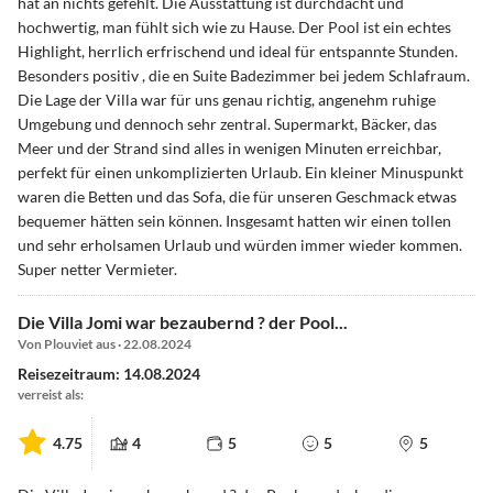
hat an nichts gefehlt. Die Ausstattung ist durchdacht und
hochwertig, man fühlt sich wie zu Hause. Der Pool ist ein echtes
Highlight, herrlich erfrischend und ideal für entspannte Stunden.
Besonders positiv , die en Suite Badezimmer bei jedem Schlafraum.
Die Lage der Villa war für uns genau richtig, angenehm ruhige
Umgebung und dennoch sehr zentral. Supermarkt, Bäcker, das
Meer und der Strand sind alles in wenigen Minuten erreichbar,
perfekt für einen unkomplizierten Urlaub. Ein kleiner Minuspunkt
waren die Betten und das Sofa, die für unseren Geschmack etwas
bequemer hätten sein können. Insgesamt hatten wir einen tollen
und sehr erholsamen Urlaub und würden immer wieder kommen.
Super netter Vermieter.
Die Villa Jomi war bezaubernd ? der Pool...
Von Plouviet aus · 22.08.2024
Reisezeitraum: 14.08.2024
verreist als:
4.75
4
5
5
5