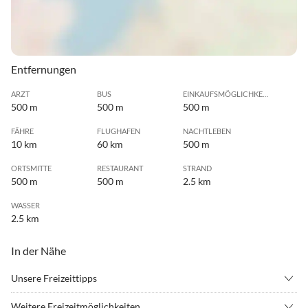
Entfernungen
ARZT
BUS
EINKAUFSMÖGLICHKEIT
500 m
500 m
500 m
FÄHRE
FLUGHAFEN
NACHTLEBEN
10 km
60 km
500 m
ORTSMITTE
RESTAURANT
STRAND
500 m
500 m
2.5 km
WASSER
2.5 km
In der Nähe
Unsere Freizeittipps
•
Angeln
•
Badminton
Weitere Freizeitmöglichkeiten