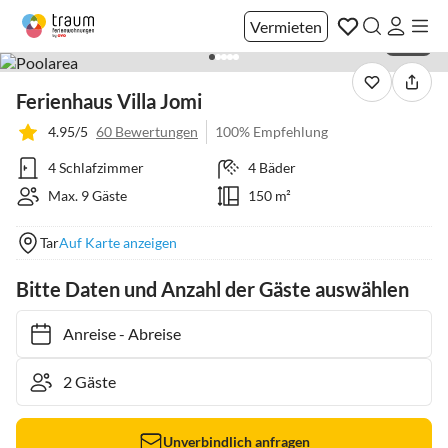
Vermieten
1 / 20
Ferienhaus Villa Jomi
4.95/5
60 Bewertungen
100% Empfehlung
4 Schlafzimmer
4 Bäder
Max. 9 Gäste
150 m²
Tar
Auf Karte anzeigen
Bitte Daten und Anzahl der Gäste auswählen
Anreise
-
Abreise
Unverbindlich anfragen