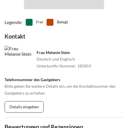
•
Surfen
•
Tanzen
•
Tauchen
•
Tennis
•
Thermalbäder
•
Tischtennis
Legende
:
Frei
Belegt
•
Tretbootfahren
•
Vögel beobachten
•
Volleyball
•
Wandern
Kontakt
•
Wasserski
•
Wassersport
•
Weinprobe
•
Wellness
Frau Melanie Stein
•
Windsurfen
•
Zelten
Deutsch und Englisch
Unterkunfts-Nummer
:
185859
Telefonnummer des Gastgebers
Bitte geben Sie weitere Details ein, um die Kontaktnummer des
Gastgebers zu erhalten
Details eingeben
Bewertungen und Rezensionen