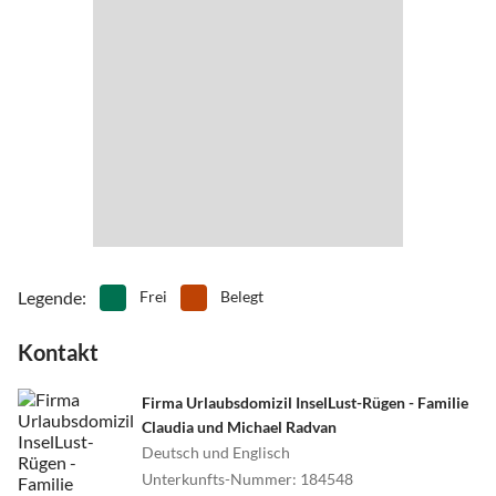
•
Kutschfahrten
•
Lagerfeuer
•
Minigolf
•
Mountainbiking
•
Museen
•
Nachtleben
•
Nordic Walking
•
Outlet-Shopping
•
Radfahren/ Cycling
•
Reiten
•
Rudern
•
Schifffahrt/Bootstour
•
Schwimmen
•
Segelfliegen
•
Segeln
•
Sehenswürdigkeiten
•
Sommerrodelbahn
•
Spielplatz
•
Spielscheune/ Indoorspielplatz
•
Surfen
•
Tretbootfahren
•
Vögel beobachten
•
Volleyball
•
Wandern
Legende
:
Frei
Belegt
•
Wasserski
•
Wassersport
Kontakt
•
Wellness
•
Windsurfen
•
Zoo
Firma Urlaubsdomizil InselLust-Rügen - Familie
Claudia und Michael Radvan
Deutsch und Englisch
Unterkunfts-Nummer
:
184548