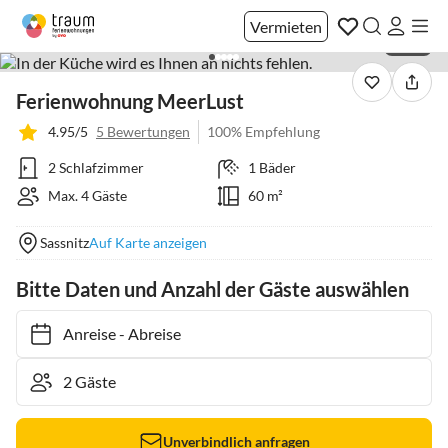
Vermieten
1 / 36
Ferienwohnung MeerLust
4.95/5
5 Bewertungen
100% Empfehlung
2 Schlafzimmer
1 Bäder
Max. 4 Gäste
60 m²
Sassnitz
Auf Karte anzeigen
Bitte Daten und Anzahl der Gäste auswählen
Anreise
-
Abreise
Unverbindlich anfragen