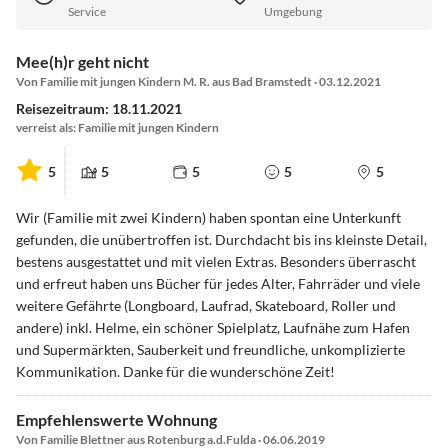
Service
Umgebung
Mee(h)r geht nicht
Von Familie mit jungen Kindern M. R. aus Bad Bramstedt · 03.12.2021
Reisezeitraum: 18.11.2021
verreist als: Familie mit jungen Kindern
5
5
5
5
5
Wir (Familie mit zwei Kindern) haben spontan eine Unterkunft
gefunden, die unübertroffen ist. Durchdacht bis ins kleinste Detail,
bestens ausgestattet und mit vielen Extras. Besonders überrascht
und erfreut haben uns Bücher für jedes Alter, Fahrräder und viele
weitere Gefährte (Longboard, Laufrad, Skateboard, Roller und
andere) inkl. Helme, ein schöner Spielplatz, Laufnähe zum Hafen
und Supermärkten, Sauberkeit und freundliche, unkomplizierte
Kommunikation. Danke für die wunderschöne Zeit!
Empfehlenswerte Wohnung
Von Familie Blettner aus Rotenburg a.d.Fulda · 06.06.2019