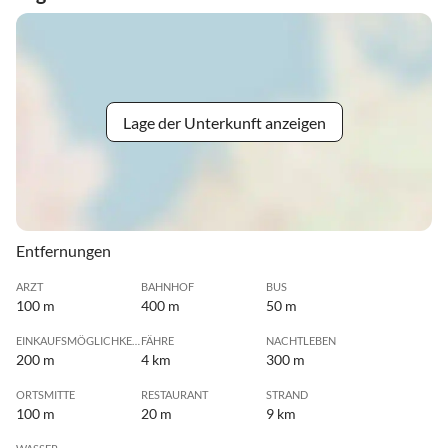
Lage der Unterkunft anzeigen
Entfernungen
ARZT
BAHNHOF
BUS
100 m
400 m
50 m
EINKAUFSMÖGLICHKEIT
FÄHRE
NACHTLEBEN
200 m
4 km
300 m
ORTSMITTE
RESTAURANT
STRAND
100 m
20 m
9 km