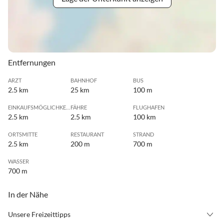
Entfernungen
ARZT
BAHNHOF
BUS
2.5 km
25 km
100 m
EINKAUFSMÖGLICHKEIT
FÄHRE
FLUGHAFEN
2.5 km
2.5 km
100 km
ORTSMITTE
RESTAURANT
STRAND
2.5 km
200 m
700 m
WASSER
700 m
In der Nähe
Unsere Freizeittipps