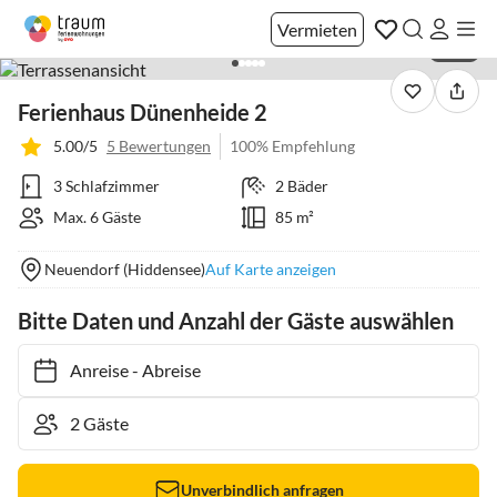
Vermieten
1 / 21
Ferienhaus Dünenheide 2
5.00/5
5 Bewertungen
100% Empfehlung
3 Schlafzimmer
2 Bäder
Max. 6 Gäste
85 m²
Neuendorf (Hiddensee)
Auf Karte anzeigen
Bitte Daten und Anzahl der Gäste auswählen
Anreise
-
Abreise
Unverbindlich anfragen