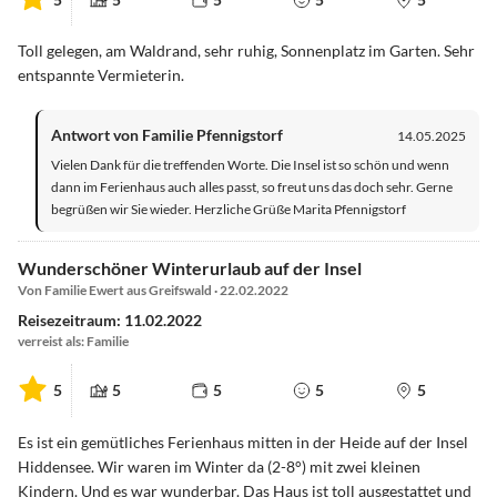
Toll gelegen, am Waldrand, sehr ruhig, Sonnenplatz im Garten. Sehr
entspannte Vermieterin.
Antwort von Familie Pfennigstorf
14.05.2025
Vielen Dank für die treffenden Worte. Die Insel ist so schön und wenn
dann im Ferienhaus auch alles passt, so freut uns das doch sehr. Gerne
begrüßen wir Sie wieder. Herzliche Grüße Marita Pfennigstorf
Wunderschöner Winterurlaub auf der Insel
Von Familie Ewert aus Greifswald · 22.02.2022
Reisezeitraum: 11.02.2022
verreist als: Familie
5
5
5
5
5
Es ist ein gemütliches Ferienhaus mitten in der Heide auf der Insel
Hiddensee. Wir waren im Winter da (2-8°) mit zwei kleinen
Kindern. Und es war wunderbar. Das Haus ist toll ausgestattet und