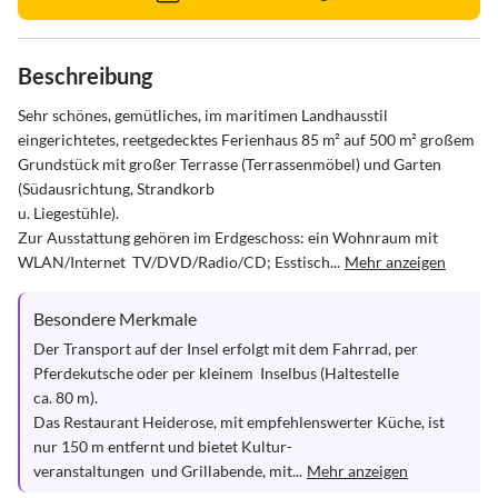
Beschreibung
Sehr schönes, gemütliches, im maritimen Landhausstil 
eingerichtetes, reetgedecktes Ferienhaus 85 m² auf 500 m² großem 
Grundstück mit großer Terrasse (Terrassenmöbel) und Garten 
(Südausrichtung, Strandkorb

u. Liegestühle).

Zur Ausstattung gehören im Erdgeschoss: ein Wohnraum mit 
WLAN/Internet  TV/DVD/Radio/CD; Esstisch...
Mehr anzeigen
Besondere Merkmale
Der Transport auf der Insel erfolgt mit dem Fahrrad, per 
Pferdekutsche oder per kleinem  Inselbus (Haltestelle

ca. 80 m).

Das Restaurant Heiderose, mit empfehlenswerter Küche, ist 
nur 150 m entfernt und bietet Kultur-

veranstaltungen  und Grillabende, mit...
Mehr anzeigen