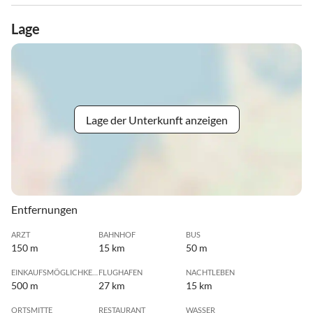
Lage
Lage der Unterkunft anzeigen
Entfernungen
ARZT
BAHNHOF
BUS
150 m
15 km
50 m
EINKAUFSMÖGLICHKEIT
FLUGHAFEN
NACHTLEBEN
500 m
27 km
15 km
ORTSMITTE
RESTAURANT
WASSER