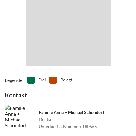
•
Tennis
•
Theater
•
Thermalbäder
•
Tretbootfahren
•
Wandern
•
Wassersport
•
Wellness
•
Zoo
Legende
:
Frei
Belegt
Kontakt
Familie Anna + Michael Schöndorf
Deutsch
Unterkunfts-Nummer
:
180655