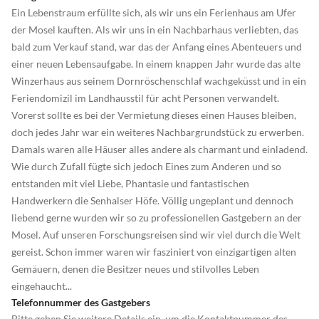
Ein Lebenstraum erfüllte sich, als wir uns ein Ferienhaus am Ufer
der Mosel kauften. Als wir uns in ein Nachbarhaus verliebten, das
bald zum Verkauf stand, war das der Anfang eines Abenteuers und
einer neuen Lebensaufgabe. In einem knappen Jahr wurde das alte
Winzerhaus aus seinem Dornröschenschlaf wachgeküsst und in ein
Feriendomizil im Landhausstil für acht Personen verwandelt.
Vorerst sollte es bei der Vermietung dieses einen Hauses bleiben,
doch jedes Jahr war ein weiteres Nachbargrundstück zu erwerben.
Damals waren alle Häuser alles andere als charmant und einladend.
Wie durch Zufall fügte sich jedoch Eines zum Anderen und so
entstanden mit viel Liebe, Phantasie und fantastischen
Handwerkern die Senhalser Höfe. Völlig ungeplant und dennoch
liebend gerne wurden wir so zu professionellen Gastgebern an der
Mosel. Auf unseren Forschungsreisen sind wir viel durch die Welt
gereist. Schon immer waren wir fasziniert von einzigartigen alten
Gemäuern, denen die Besitzer neues und stilvolles Leben
eingehaucht...
Telefonnummer des Gastgebers
Bitte geben Sie weitere Details ein, um die Kontaktnummer des