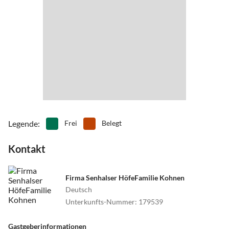
Mit dem Airport Shuttle nach Bullay (ca. 50 min. 8,50 €), dann mit
dem Bus (ca. 3,00 €) oder dem Taxi (12 km) nach Senhals oder direkt
mit dem Taxi vom Flughafen Frankfurt Hahn in die Senhalser Höfe
(ca. 50 €)
Legende
:
Frei
Belegt
Kontakt
Firma Senhalser HöfeFamilie Kohnen
Deutsch
Unterkunfts-Nummer
:
179539
Gastgeberinformationen