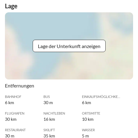
Lage
Lage der Unterkunft anzeigen
Entfernungen
BAHNHOF
BUS
EINKAUFSMÖGLICHKEIT
6 km
30 m
6 km
FLUGHAFEN
NACHTLEBEN
ORTSMITTE
30 km
16 km
10 km
RESTAURANT
SKILIFT
WASSER
30 m
35 km
5 m