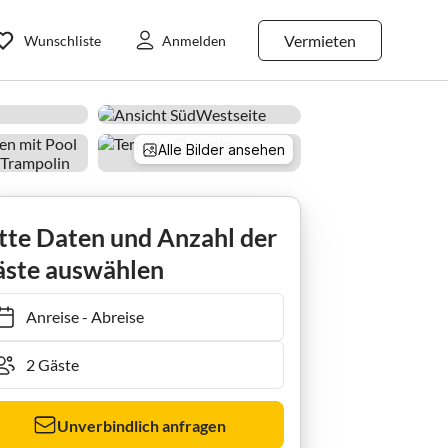
Vermieten
Wunschliste
Anmelden
Alle Bilder ansehen
 Umgebung
Rerik
Ferienhaus Das Weiße Haus
tte Daten und Anzahl der
ste auswählen
Anreise
-
Abreise
Unverbindlich anfragen