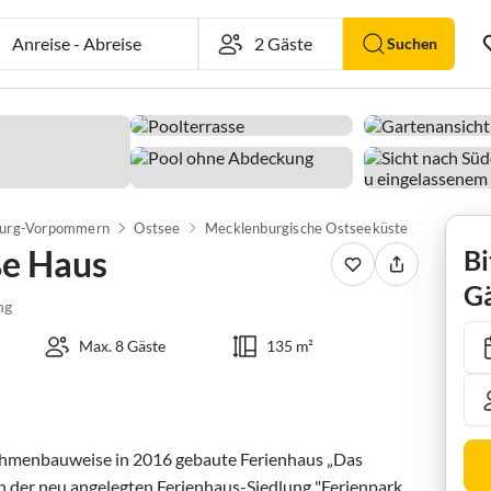
Anreise
-
Abreise
Suchen
urg-Vorpommern
Ostsee
Mecklenburgische Ostseeküste
Rerik &
ße Haus
Bi
Gä
ng
Max. 8 Gäste
135 m²
rahmenbauweise in 2016 gebaute Ferienhaus „Das 
 der neu angelegten Ferienhaus-Siedlung "Ferienpark 