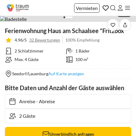
Vermieten
1 / 27
Ferienwohnung Haus am Schaalsee “Fritzbox"
4.96/5
32 Bewertungen
100% Empfehlung
2 Schlafzimmer
1 Bäder
Max. 4 Gäste
100 m²
Seedorf/Lauenburg
Auf Karte anzeigen
Bitte Daten und Anzahl der Gäste auswählen
Anreise
-
Abreise
Unverbindlich anfragen