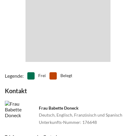
Dorfstrasse einbiegen. Nach ca. 150 m beginnt ein Anliegerweg am
See.
Legende
:
Frei
Belegt
Kontakt
Frau Babette Doneck
Deutsch, Englisch, Französisch und Spanisch
Unterkunfts-Nummer
:
176648