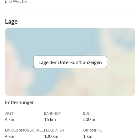
pro Woche.
Lage
Lage der Unterkunft anzeigen
Entfernungen
ARZT
BAHNHOF
BUS
4 km
15 km
500 m
EINKAUFSMÖGLICHKEIT
FLUGHAFEN
ORTSMITTE
4 km
100 km
1 km