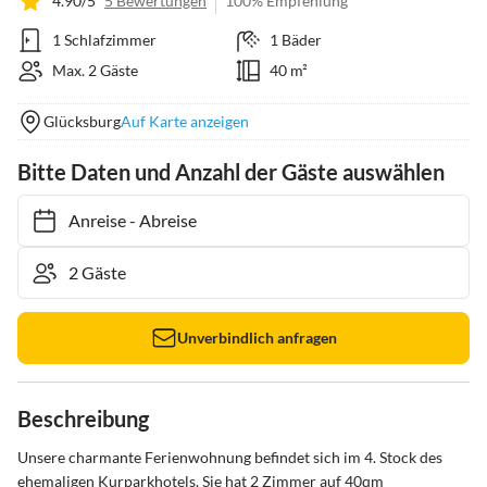
4.90/5
5 Bewertungen
100% Empfehlung
1 Schlafzimmer
1 Bäder
Max. 2 Gäste
40 m²
Glücksburg
Auf Karte anzeigen
Bitte Daten und Anzahl der Gäste auswählen
Anreise
-
Abreise
Unverbindlich anfragen
Beschreibung
Unsere charmante Ferienwohnung befindet sich im 4. Stock des 
ehemaligen Kurparkhotels. Sie hat 2 Zimmer auf 40qm 