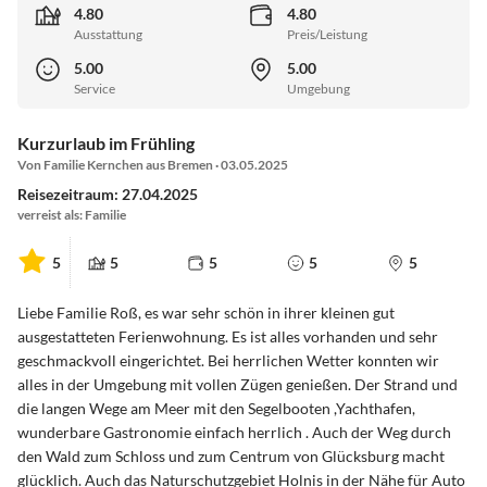
4.80
4.80
Ausstattung
Preis/Leistung
5.00
5.00
Service
Umgebung
Kurzurlaub im Frühling
Von Familie Kernchen aus Bremen · 03.05.2025
Reisezeitraum: 27.04.2025
verreist als: Familie
5
5
5
5
5
Liebe Familie Roß, es war sehr schön in ihrer kleinen gut
ausgestatteten Ferienwohnung. Es ist alles vorhanden und sehr
geschmackvoll eingerichtet. Bei herrlichen Wetter konnten wir
alles in der Umgebung mit vollen Zügen genießen. Der Strand und
die langen Wege am Meer mit den Segelbooten ,Yachthafen,
wunderbare Gastronomie einfach herrlich . Auch der Weg durch
den Wald zum Schloss und zum Centrum von Glücksburg macht
glücklich. Auch das Naturschutzgebiet Holnis in der Nähe für Auto