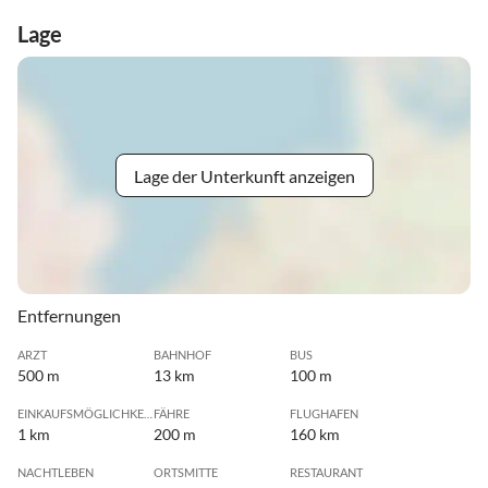
Lage
Lage der Unterkunft anzeigen
Entfernungen
ARZT
BAHNHOF
BUS
500 m
13 km
100 m
EINKAUFSMÖGLICHKEIT
FÄHRE
FLUGHAFEN
1 km
200 m
160 km
NACHTLEBEN
ORTSMITTE
RESTAURANT