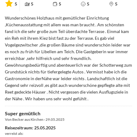
5
5
5
5
5
Wunderschönes Holzhaus mit gemütlicher Einrichtung
,Küchenausstattung mit allem was man braucht . Am schönsten
fand ich die sehr große zum Teil überdachte Terrasse . Einmal kam
ein Reh mit ihrem Kiez bist fast zu der Terrasse. Es gab viel
Vogelgezwitscher ,die großen Bäume sind wunderschön leider war
es noch zu früh für Libellen am Teich. Die Gastgeberin war immer
erreichbar ,sehr hilfreich und sehr freundlich.
Gewöhnungsbedürftig und abenteuerlich war der Schotterweg zum
Grundstück nichts für tiefergelegte Autos . Vermisst habe ich die
Gastronomie in derNähe war leider nichts . Landschaftlich ist die
Gegend sehr reizvoll ,es gibt auch wunderschöne gepflegte alte mit
Reet gedeckte Häuser . Nicht vergessen die vielen Ausflugsziele in
der Nähe . Wir haben uns sehr wohl gefühlt .
Super gemütlich
Von Becker aus Kirchen · 29.05.2025
Reisezeitraum: 25.05.2025
verreist als: