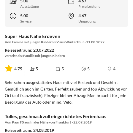
5.00
4.67
Ausstattung
Preis/Leistung
5.00
4.67
Service
Umgebung
Super Haus Nähe Erdeven
Von Familie mit jungen Kindern PZ aus Winterthur · 11.08.2022
Reisezeitraum: 23.07.2022
verreist als: Familie mit jungen Kindern
4.75
5
5
5
4
Sehr schön ausgestattetes Haus mit viel Besteck und Geschirr.
Gemütlich auch im Garten. Perfekt sauber und top Abwicklung vor
Ort (auf französisch). Einziger kleiner Abzug: Man braucht für jede
Besorgung das Auto oder mind. Velo.
Tolles, geschmackvoll eingerichtetes Ferienhaus
Von Paar FS aus In der Nähe von Frankfurt · 22.09.2019
Reisezeitraum: 24.08.2019